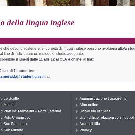
io della lingua inglese
R
sse che devono sostenere le idoneità di lingua inglese possono rivolgersi
allo/a stu
e al fine di individuare un metodo di studio adeguato.
isponibile
il lunedì dalle 11 alle 12
al CLA e
online
al link:
à lunedì 7 settembre.
.smeraldo@student.unisi.it
io Le Scotte
Amministrazione trasparente
o Mattioli
Albo online
io Pian de’ Mantellini – Porta Laterina
Università di Siena
io Polo Umanistico
Urp - Ufficio relazioni con il pubbl
io San Francesco
Accessibilità
io San Miniato
Privacy