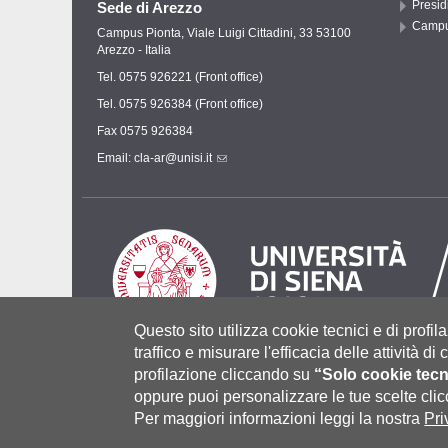
Presid
Sede di Arezzo
Campu
Campus Pionta, Viale Luigi Cittadini, 33 53100
Arezzo - Italia
Tel. 0575 926221 (Front office)
Tel. 0575 926384 (Front office)
Fax 0575 926384
Email:
cla-ar@unisi.it
Questo sito utilizza cookie tecnici e di profila
traffico e misurare l'efficacia delle attività d
profilazione cliccando su
“Solo cookie tecn
Università degli Studi di Siena
- Rettorato, via Banchi di Sot
P.IVA 00273530527 | C.F. 80002070524 |
Coordinate bancari
oppure puoi personalizzare le tue scelte cl
Contatti:
urp@unisi.it
- URP - Ufficio Relazioni con il Pubbli
Per maggiori informazioni leggi la nostra
Pri