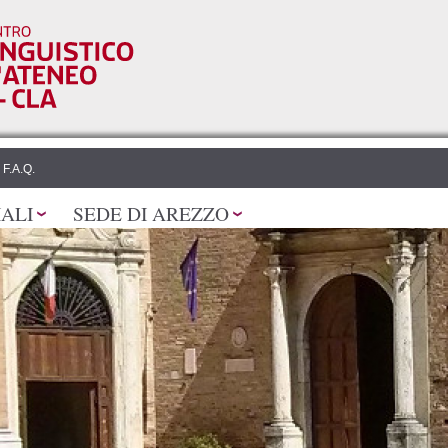
Salta al
contenuto
principale
F.A.Q.
IALI
SEDE DI AREZZO