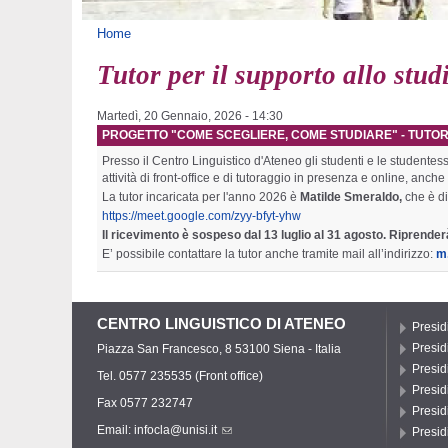
Tu sei qui
Home
Tutor per il supporto allo stud
Martedì, 20 Gennaio, 2026 - 14:30
PROGETTO "COME SCEGLIERE, COME STUDIARE" - TUTO
Presso il Centro Linguistico d'Ateneo gli studenti e le studente
attività di front-office e di tutoraggio in presenza e online, anch
La tutor incaricata per l'anno 2026 è
Matilde Smeraldo,
che è d
https://meet.google.com/zyy-bfyt-yhw
Il ricevimento è sospeso dal 13 luglio al 31 agosto. Riprender
E’ possibile contattare la tutor anche tramite mail all’indirizzo:
m
CENTRO LINGUISTICO DI ATENEO
Presid
Presidi
Piazza San Francesco, 8 53100 Siena - Italia
Presid
Tel. 0577 235535 (Front office)
Presid
Fax 0577 232747
Presid
Email:
infocla@unisi.it
Presid