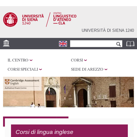
Salta al
contenuto
principale
UNIVERSITÀ DI SIENA 1240
Form di ricerca
Cerca
LABORATORI
IL CENTRO
CORSI
LINGUISTICI
CORSI SPECIALI
SEDE DI AREZZO
E-LEARNING
F.A.Q.
Corsi di lingua inglese