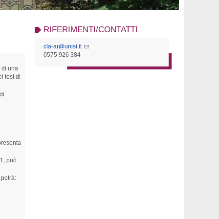
RIFERIMENTI/CONTATTI
cla-ar@unisi.it
0575 926 384
o di una
 test di
di
 presenta
B1, può
 potrà: