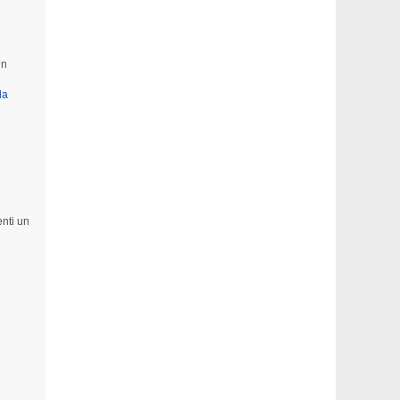
un
la
enti un