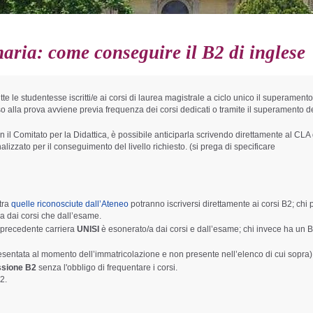
aria: come conseguire il B2 di inglese
tutte le studentesse iscritti/e ai corsi di laurea magistrale a ciclo unico il superament
so alla prova avviene previa frequenza dei corsi dedicati o tramite il superamento del
on il Comitato per la Didattica, è possibile anticiparla scrivendo direttamente al CLA 
lizzato per il conseguimento del livello richiesto. (si prega di specificare
 tra
quelle riconosciute dall’Ateneo
potranno iscriversi direttamente ai corsi B2; chi
ia dai corsi che dall’esame.
a precedente carriera
UNISI
è esonerato/a dai corsi e dall’esame; chi invece ha un 
sentata al momento dell’immatricolazione e non presente nell’elenco di cui sopra)
ssione B2
senza l'obbligo di frequentare i corsi.
2.