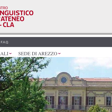
Salta al
contenuto
principale
F.A.Q.
IALI
SEDE DI AREZZO