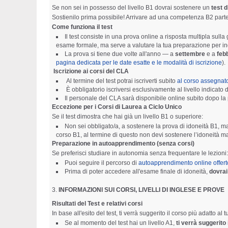
Se non sei in possesso del livello B1 dovrai sostenere un
test d
Sostienilo prima possibile! Arrivare ad una competenza B2 parte
Come funziona il test
Il test consiste in una prova online a risposta multipla su
esame formale, ma serve a valutare la tua preparazione per indi
La prova si tiene due volte all'anno — a
settembre
e a
feb
pagina dedicata per le date esatte e le modalità di iscrizione
).
Iscrizione ai corsi del CLA
Al termine del test potrai iscriverti subito
al corso assegnato
È obbligatorio iscriversi esclusivamente al livello indicato da
Il personale del CLA sarà disponibile online subito dopo la 
Eccezione per i Corsi di Laurea a Ciclo Unico
Se il test dimostra che hai già un livello B1 o superiore:
Non sei obbligato/a, a sostenere la prova di idoneità B1, ma
corso B1, al termine di questo non devi sostenere l’idoneità m
Preparazione in autoapprendimento (senza corsi)
Se preferisci studiare in autonomia senza frequentare le lezioni:
Puoi seguire il percorso di
autoapprendimento online offer
Prima di poter accedere all'esame finale di idoneità,
dovra
INFORMAZIONI SUI CORSI, LIVELLI DI INGLESE E PROVE
Risultati del Test e relativi corsi
In base all'esito del test, ti verrà suggerito il corso più adatto al t
Se al momento del test hai un livello A1,
ti verrà suggerito 