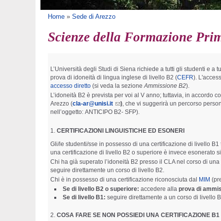
Tu sei qui
Home
»
Sede di Arezzo
Scienze della Formazione Prim
L’Università degli Studi di Siena richiede a tutti gli studenti e a 
prova di idoneità di lingua inglese di livello B2 (
CEFR
). L'acces
accesso diretto
(si veda la sezione
Ammissione B2
).
L’idoneità B2 è prevista per voi al V anno; tuttavia, in accordo c
Arezzo (
cla-ar@unisi.it
)
, che vi suggerirà un percorso persona
nell’oggetto: ANTICIPO B2- SFP).
CERTIFICAZIONI LINGUISTICHE ED ESONERI
Gli/le studenti/sse in possesso di una certificazione di livello B1
una certificazione di livello B2 o superiore è invece esonerato s
Chi ha già superato l’idoneità B2 presso il CLA nel corso di un
seguire direttamente un corso di livello B2.
Chi è in possesso di una certificazione riconosciuta dal
MIM
(pre
Se di livello B2 o superiore:
accedere alla
prova di ammi
Se di livello B1:
seguire direttamente a un corso di livello B
COSA FARE SE NON POSSIEDI UNA CERTIFICAZIONE B1