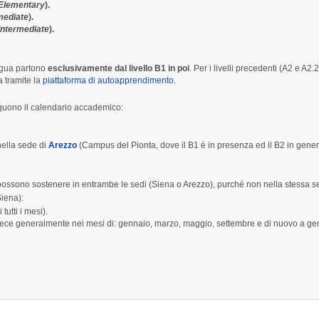
Elementary
).
mediate
).
Intermediate
).
ingua partono
esclusivamente dal livello B1 in poi
. Per i livelli precedenti (A2 e A2.2
 tramite la
piattaforma di autoapprendimento
.
eguono il calendario accademico:
nella sede di
Arezzo
(Campus del Pionta, dove il B1 è in presenza ed il B2 in gene
 possono sostenere in entrambe le sedi (Siena o Arezzo), purché non nella stessa s
Siena):
utti i mesi).
vece generalmente nei mesi di: gennaio, marzo, maggio, settembre e di nuovo a g