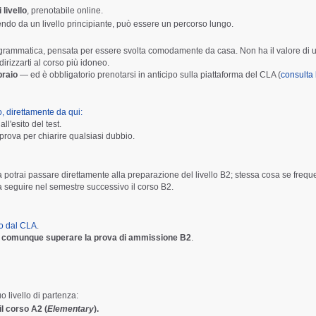
i livello
, prenotabile online.
ndo da un livello principiante, può essere un percorso lungo.
lla grammatica, pensata per essere svolta comodamente da casa. Non ha il valore di 
rizzarti al corso più idoneo.
braio
— ed è obbligatorio prenotarsi in anticipo sulla piattaforma del CLA (
consulta 
, direttamente da qui:
ll'esito del test.
prova per chiarire qualsiasi dubbio.
 potrai passare direttamente alla preparazione del livello B2; stessa cosa se frequ
a seguire nel semestre successivo il corso B2.
to dal CLA
.
i comunque superare la prova di ammissione B2
.
uo livello di partenza:
il corso A2 (
Elementary
).