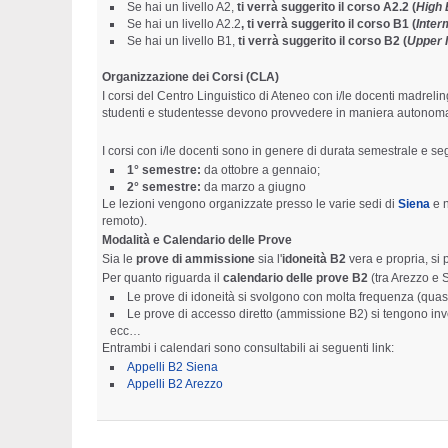
Se hai un livello A2,
ti verrà suggerito il corso A2.2 (
High 
Se hai un livello A2.2
, ti verrà suggerito il corso B1 (
Inter
Se hai un livello B1,
ti verrà suggerito il corso B2 (
Upper 
Organizzazione dei Corsi (CLA)
I corsi del Centro Linguistico di Ateneo con i/le docenti madrel
studenti e studentesse devono provvedere in maniera autonoma
I corsi con i/le docenti sono in genere di durata semestrale e s
1° semestre:
da ottobre a gennaio;
2° semestre:
da marzo a giugno
Le lezioni vengono organizzate presso le varie sedi di
Siena
e 
remoto).
Modalità e Calendario delle Prove
Sia le
prove di ammissione
sia l'
idoneità
B2
vera e propria, si
Per quanto riguarda il
calendario delle prove B2
(tra Arezzo e 
Le prove di idoneità si svolgono con molta frequenza (quasi t
Le prove di accesso diretto (ammissione B2) si tengono in
ecc…
Entrambi i calendari sono consultabili ai seguenti link:
Appelli B2 Siena
Appelli B2 Arezzo