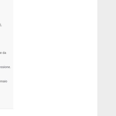
),
re da
essione.
ennaio