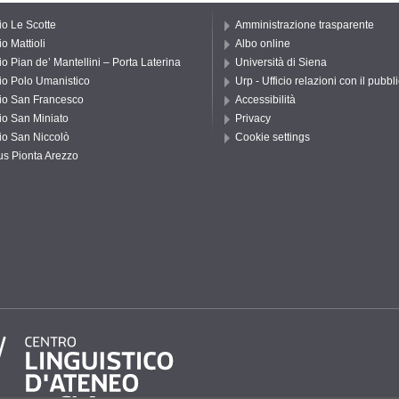
io Le Scotte
Amministrazione trasparente
o Mattioli
Albo online
io Pian de’ Mantellini – Porta Laterina
Università di Siena
io Polo Umanistico
Urp - Ufficio relazioni con il pubbl
io San Francesco
Accessibilità
io San Miniato
Privacy
io San Niccolò
Cookie settings
s Pionta Arezzo