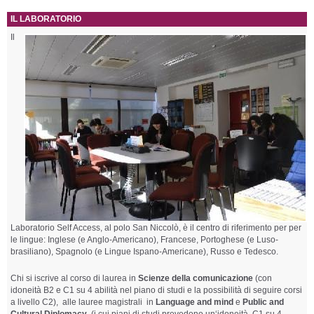
IL LABORATORIO
Il
Laboratorio Self Access, al polo San Niccolò, è il centro di riferimento per per
le lingue: Inglese (e Anglo-Americano), Francese, Portoghese (e
Luso-
brasiliano
), Spagnolo (e Lingue Ispano-Americane), Russo e Tedesco.
Chi si iscrive al corso di laurea in
Scienze della comunicazione
(con
idoneità B2 e C1 su 4 abilità nel piano di studi e la possibilità di seguire corsi
a livello C2), alle lauree magistrali in
Language and mind
e
Public and
Cultural Diplomacy
(i cui piani di studi prevedono un‘idoneità C1 su 4