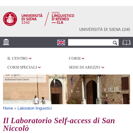
Salta al
contenuto
principale
UNIVERSITÀ DI SIENA 1240
Form di ricerca
Cerca
LABORATORI
IL CENTRO
CORSI
LINGUISTICI
CORSI SPECIALI
SEDE DI AREZZO
E-LEARNING
F.A.Q.
Tu sei qui
Home
»
Laboratori linguistici
Il Laboratorio Self-access di San
Niccolò