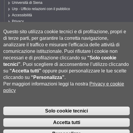
Università di Siena
Urp - Ufficio relazioni con il pubblico
Accessibilità
Privacy
Cookie settings
Questo sito utilizza cookie tecnici e di profilazione, propri e
Segui CLA
di terze parti, per garantire la corretta navigazione,
analizzare il traffico e misurare l'efficacia delle attività di
comunicazione istituzionale.
Puoi rifiutare i cookie non
necessari e di profilazione cliccando su
“Solo cookie
tecnici”
.
Puoi scegliere di acconsentirne l’utilizzo cliccando
su
“Accetta tutti”
oppure puoi personalizzare le tue scelte
cliccando su
“Personalizza”
.
Per maggiori informazioni leggi la nostra
Privacy e cookie
policy
Università degli Studi di Siena
- Rettorato, via Banchi di Sotto 55, 53100
Siena ITALIA
Solo cookie tecnici
P.IVA 00273530527 | C.F. 80002070524 |
Coordinate bancarie
|
Caselle
Pec: Posta Elettronica Certificata
|
Fatturazione Elettronica
Accetta tutti
Contatti:
urp@unisi.it
- URP - Ufficio Relazioni con il Pubblico Tel.
0577 235555 (dal lunedì al venerdì dalle 9.30 alle 10.30)