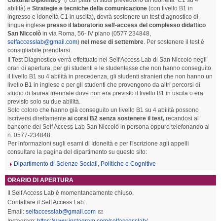
abilità) e
Strategie e tecniche della comunicazione
(c
on livello B1 in
ingresso e idoneità C1 in uscita)
, dovrà sostenere un test diagnostico di
lingua inglese
presso il laboratorio self-access del complesso didattico
San Niccolò
in via Roma, 56- IV piano (0577 234848,
selfaccesslab@gmail.com
)
nel mese di settembre
. Per sostenere il test è
consigliabile prenotarsi.
Il Test Diagnostico verrà effettuato nel Self Access Lab di San Niccolò negli
orari di apertura, per gli studenti e le studentesse che non hanno conseguito
il livello B1 su 4 abilità in precedenza, gli studenti stranieri che non hanno un
livello B1 in inglese e per gli studenti che provengono da altri percorsi di
studio di laurea triennale dove non era previsto il livello B1 in uscita o era
previsto solo su due abilità.
Solo coloro che hanno già conseguito un livello B1 su 4 abilità possono
iscriversi direttamente
ai corsi B2 senza sostenere il test,
recandosi al
bancone del Self Access Lab San Niccolò in persona oppure telefonando al
n. 0577-234848.
Per informazioni sugli esami di Idoneità e per l'iscrizione agli appelli
consultare la pagina del dipartimento su questo sito:
Dipartimento di Scienze Sociali, Politiche e Cognitive
ORARIO DI APERTURA
Il Self Access Lab è momentaneamente chiuso.
Contattare il Self Access Lab:
Email:
selfaccesslab@gmail.com
Instagram:
https://www.instagram.com/selfaccesslab/